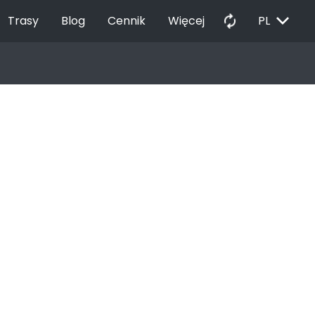
EXPAND_MORE
autorenew
Trasy
Blog
Cennik
Więcej
PL