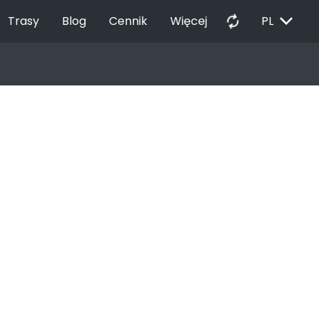
EXPAND_MORE
autorenew
Trasy
Blog
Cennik
Więcej
PL