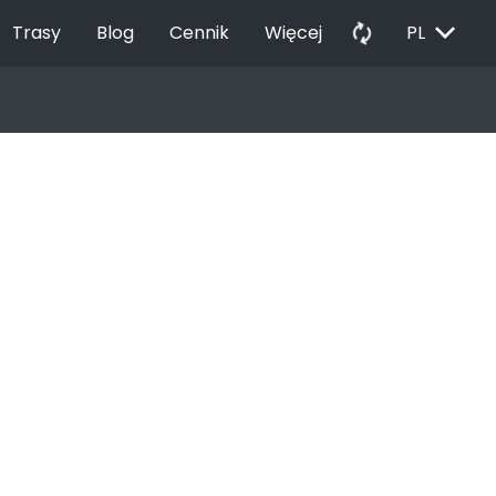
EXPAND_MORE
autorenew
Trasy
Blog
Cennik
Więcej
PL