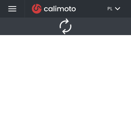
menu
EXPAND_MORE
PL
autorenew