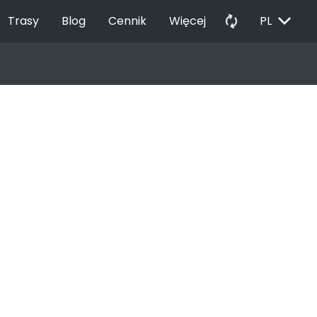
EXPAND_MORE
autorenew
Trasy
Blog
Cennik
Więcej
PL