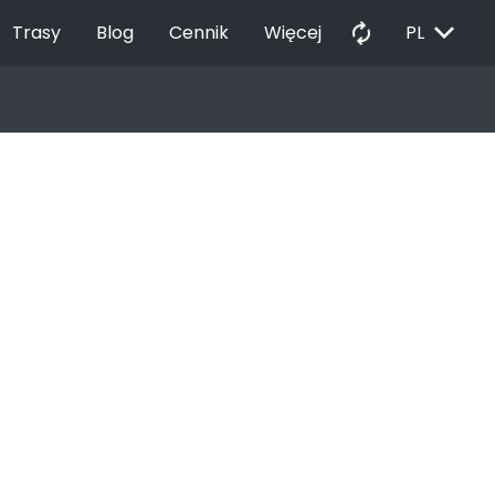
EXPAND_MORE
autorenew
Trasy
Blog
Cennik
Więcej
PL