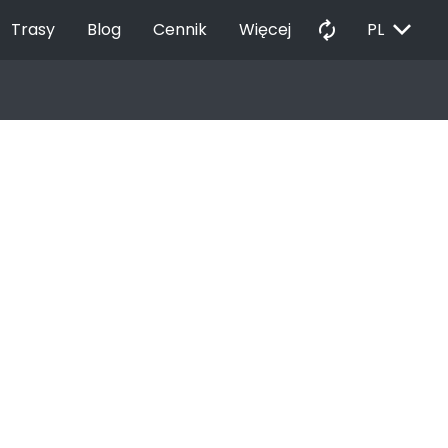
EXPAND_MORE
autorenew
Trasy
Blog
Cennik
Więcej
PL