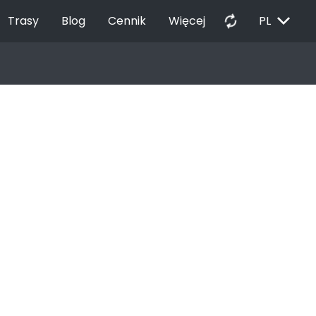
EXPAND_MORE
autorenew
Trasy
Blog
Cennik
Więcej
PL