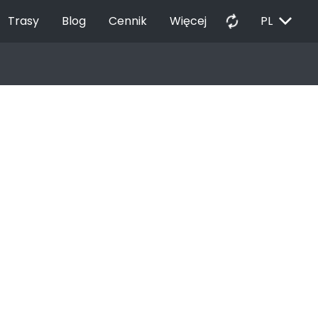
EXPAND_MORE
autorenew
Trasy
Blog
Cennik
Więcej
PL