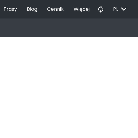
EXPAND_MORE
autorenew
Trasy
Blog
Cennik
Więcej
PL