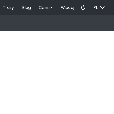
EXPAND_MORE
autorenew
Trasy
Blog
Cennik
Więcej
PL