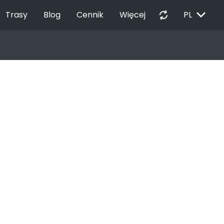
EXPAND_MORE
autorenew
Trasy
Blog
Cennik
Więcej
PL