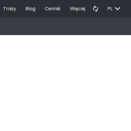
EXPAND_MORE
autorenew
Trasy
Blog
Cennik
Więcej
PL