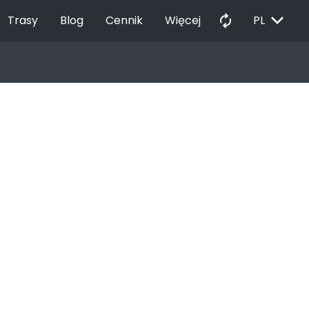
EXPAND_MORE
autorenew
Trasy
Blog
Cennik
Więcej
PL