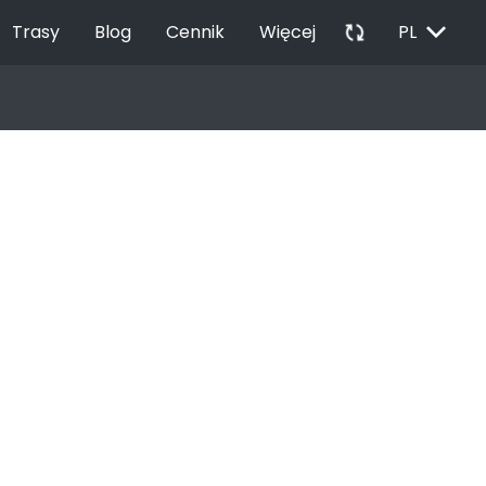
EXPAND_MORE
autorenew
Trasy
Blog
Cennik
Więcej
PL