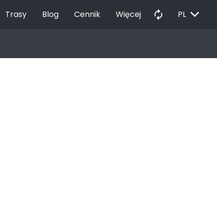
EXPAND_MORE
autorenew
Trasy
Blog
Cennik
Więcej
PL