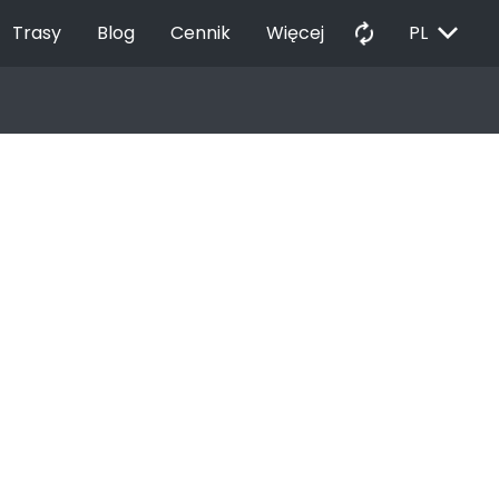
EXPAND_MORE
autorenew
Trasy
Blog
Cennik
Więcej
PL