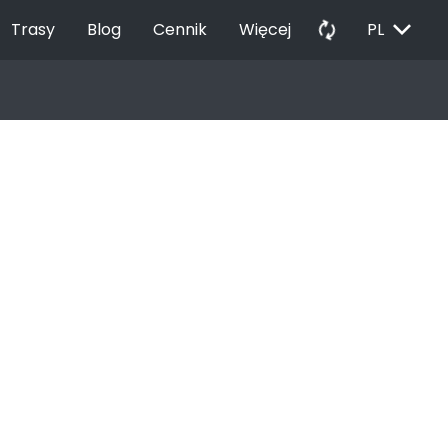
EXPAND_MORE
autorenew
Trasy
Blog
Cennik
Więcej
PL