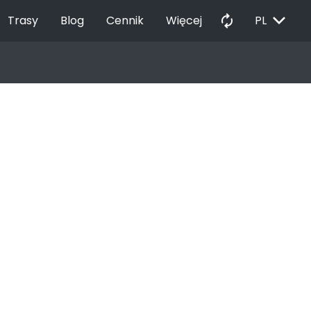
EXPAND_MORE
autorenew
Trasy
Blog
Cennik
Więcej
PL