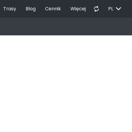
EXPAND_MORE
autorenew
Trasy
Blog
Cennik
Więcej
PL