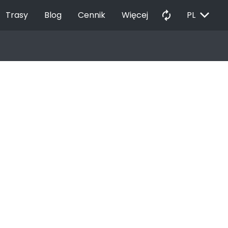
EXPAND_MORE
autorenew
Trasy
Blog
Cennik
Więcej
PL