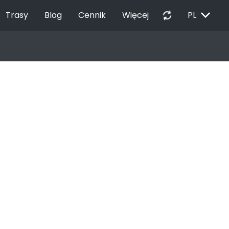
EXPAND_MORE
autorenew
Trasy
Blog
Cennik
Więcej
PL