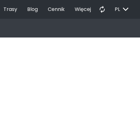
EXPAND_MORE
autorenew
Trasy
Blog
Cennik
Więcej
PL