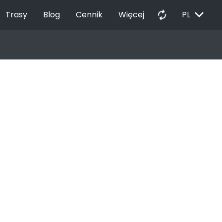
EXPAND_MORE
autorenew
Trasy
Blog
Cennik
Więcej
PL