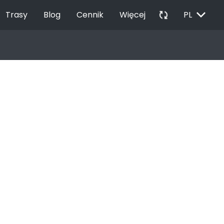
EXPAND_MORE
autorenew
Trasy
Blog
Cennik
Więcej
PL