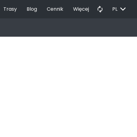
EXPAND_MORE
autorenew
Trasy
Blog
Cennik
Więcej
PL