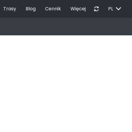
EXPAND_MORE
autorenew
Trasy
Blog
Cennik
Więcej
PL