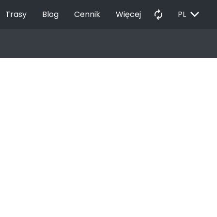
EXPAND_MORE
autorenew
Trasy
Blog
Cennik
Więcej
PL