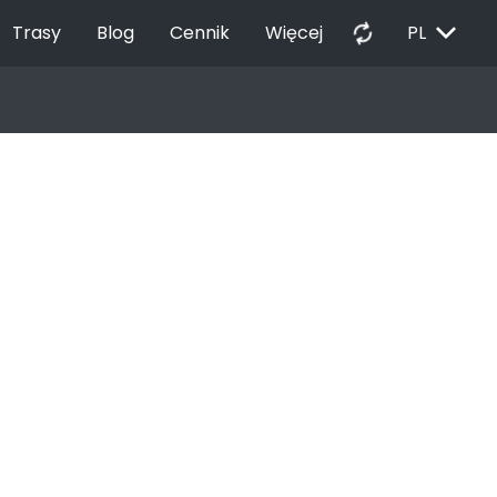
EXPAND_MORE
autorenew
Trasy
Blog
Cennik
Więcej
PL