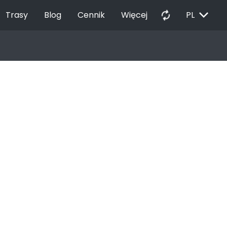
EXPAND_MORE
autorenew
Trasy
Blog
Cennik
Więcej
PL