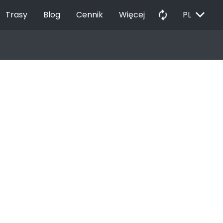
EXPAND_MORE
autorenew
Trasy
Blog
Cennik
Więcej
PL