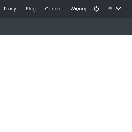
EXPAND_MORE
autorenew
Trasy
Blog
Cennik
Więcej
PL