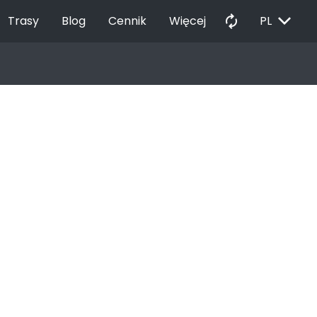
EXPAND_MORE
autorenew
Trasy
Blog
Cennik
Więcej
PL