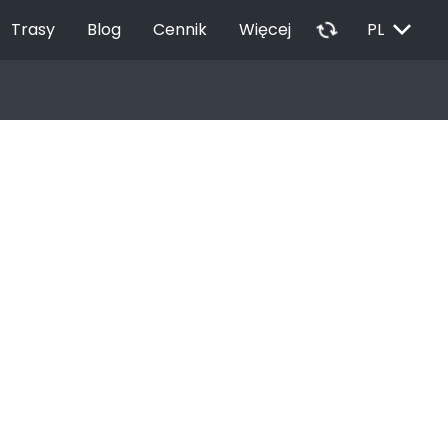
EXPAND_MORE
autorenew
Trasy
Blog
Cennik
Więcej
PL