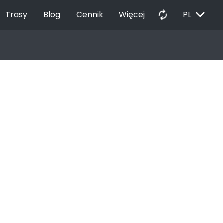
EXPAND_MORE
autorenew
Trasy
Blog
Cennik
Więcej
PL