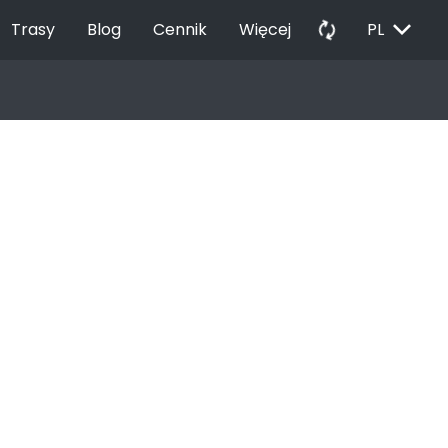
EXPAND_MORE
autorenew
Trasy
Blog
Cennik
Więcej
PL