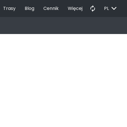
EXPAND_MORE
autorenew
Trasy
Blog
Cennik
Więcej
PL