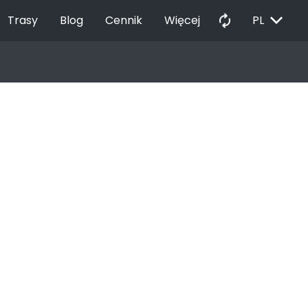
EXPAND_MORE
autorenew
Trasy
Blog
Cennik
Więcej
PL