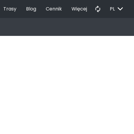
EXPAND_MORE
autorenew
Trasy
Blog
Cennik
Więcej
PL