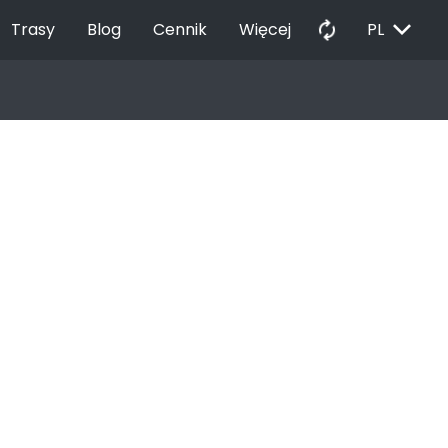
EXPAND_MORE
autorenew
Trasy
Blog
Cennik
Więcej
PL