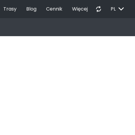
EXPAND_MORE
autorenew
Trasy
Blog
Cennik
Więcej
PL