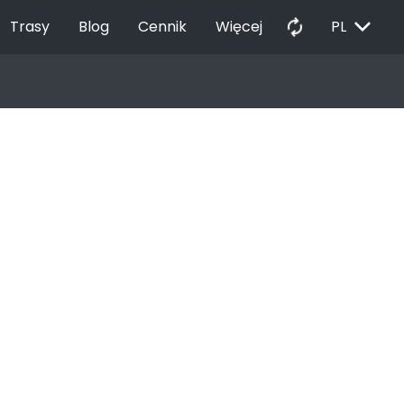
EXPAND_MORE
autorenew
Trasy
Blog
Cennik
Więcej
PL