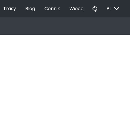
EXPAND_MORE
autorenew
Trasy
Blog
Cennik
Więcej
PL