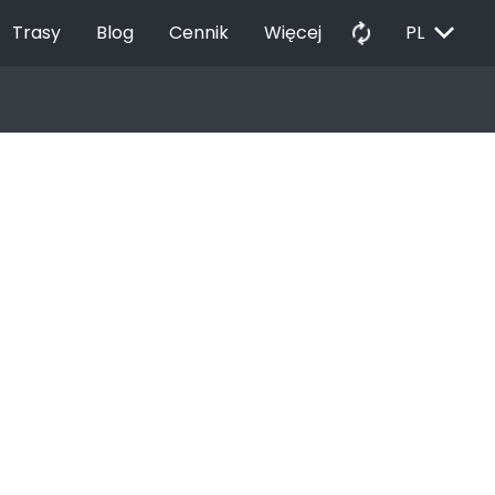
EXPAND_MORE
autorenew
Trasy
Blog
Cennik
Więcej
PL