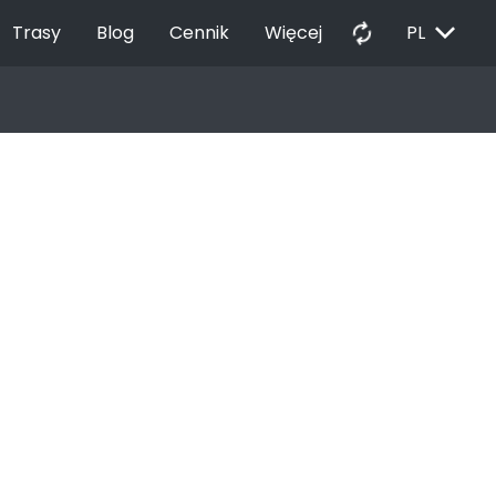
EXPAND_MORE
autorenew
Trasy
Blog
Cennik
Więcej
PL