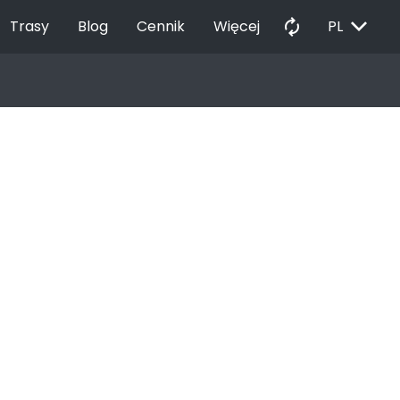
EXPAND_MORE
autorenew
Trasy
Blog
Cennik
Więcej
PL