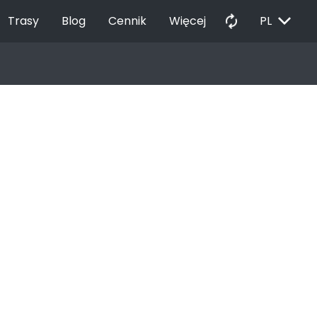
EXPAND_MORE
autorenew
Trasy
Blog
Cennik
Więcej
PL