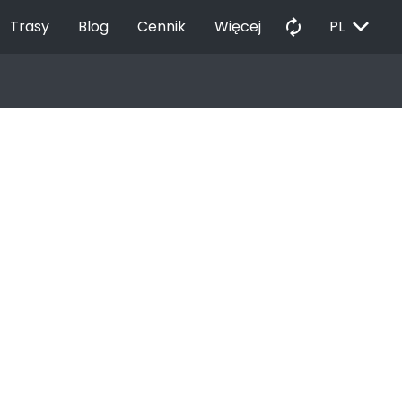
EXPAND_MORE
autorenew
Trasy
Blog
Cennik
Więcej
PL