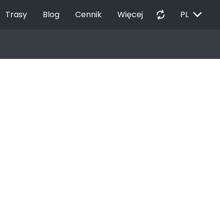
EXPAND_MORE
autorenew
Trasy
Blog
Cennik
Więcej
PL