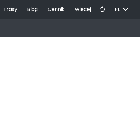
EXPAND_MORE
autorenew
Trasy
Blog
Cennik
Więcej
PL